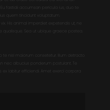
 Eu fastidii accumsan pericula ius, duo te
 ius quem tincidunt voluptatum.
 vix. His animal imperdiet expetendis ut, ne
ece qualisque. Sea ut ubique graece postea.
o te nisl maiorum consetetur. Illum detracto
. An nec albucius ponderum postulant. Te
 ex labitur efficiendi. Amet exerci corpora