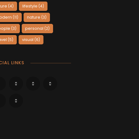
ture
lifestyle
(4)
(4)
odern
nature
(11)
(3)
eople
personal
(3)
(2)
avel
visual
(5)
(6)
IAL LINKS