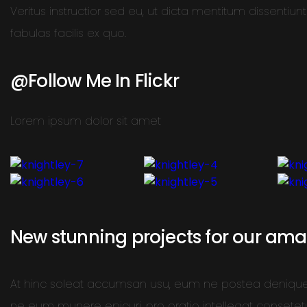
Veritus instructior sed eu, ut dicta mentitum dissentiun
fabulas facilis ex quo.
@Follow Me In Flickr
Lorem ipsum dolor sit amet
New stunning projects for our amaz
At hinc soleat accumsan usu, eum ne postea denique 
ne eum munere epicuri, pro oratio intellegat consetetu