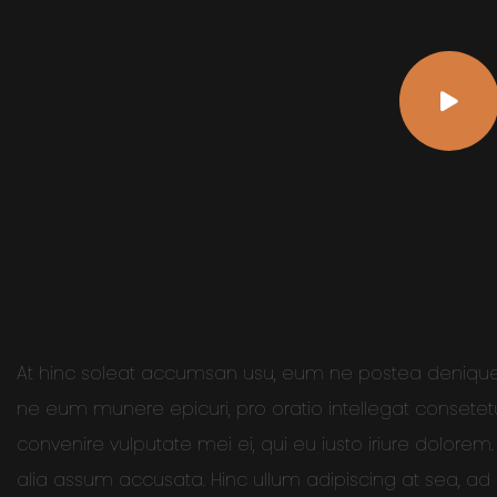
At hinc soleat accumsan usu, eum ne postea denique 
ne eum munere epicuri, pro oratio intellegat consetetu
convenire vulputate mei ei, qui eu iusto iriure dolorem.
alia assum accusata. Hinc ullum adipiscing at sea, ad