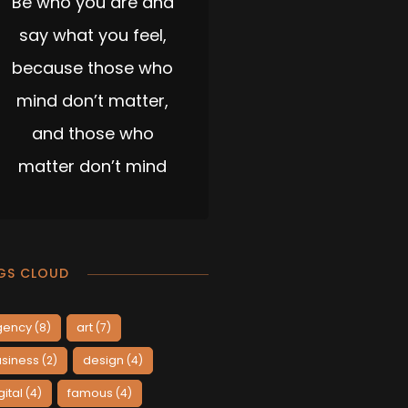
Be who you are and
say what you feel,
because those who
mind don’t matter,
and those who
matter don’t mind
GS CLOUD
gency
art
(8)
(7)
siness
design
(2)
(4)
gital
famous
(4)
(4)