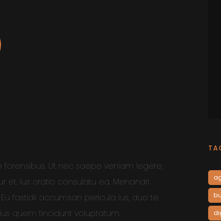
TA
forensibus. Ut nec saepe veniam legere,
a
r et. Ius oratio consulatu ea. Menandri
bu
 Eu fastidii accumsan pericula ius, duo te
 ius quem tincidunt voluptatum.
di