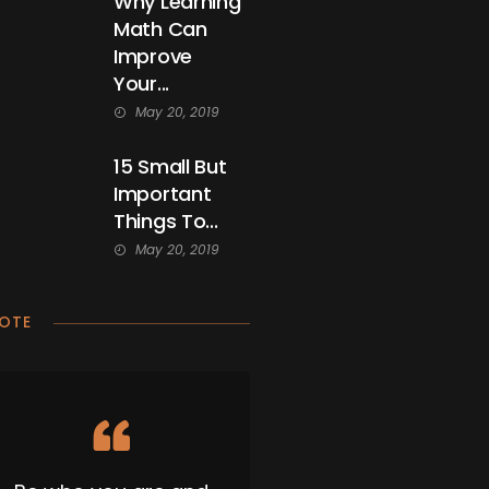
Why Learning
Math Can
Improve
Your...
May 20, 2019
15 Small But
Important
Things To...
May 20, 2019
OTE