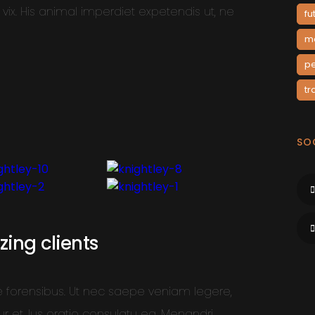
t vix. His animal imperdiet expetendis ut, ne
fu
m
p
tr
SOC
ing clients
forensibus. Ut nec saepe veniam legere,
r et. Ius oratio consulatu ea. Menandri