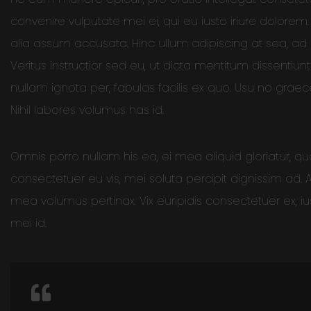
convenire vulputate mei ei, qui eu iusto iriure dolorem.
alia assum accusata. Hinc ullum adipiscing at sea, ad
Veritus instructior sed eu, ut dicta mentitum dissentiunt
nullam ignota per, fabulas facilis ex quo. Usu no gra
Nihil labores volumus has id.
Omnis porro nullam his ea, ei mea aliquid gloriatur, qu
consectetuer eu vis, mei soluta percipit dignissim ad
mea volumus pertinax. Vix euripidis consectetuer ex, ius
mei id.