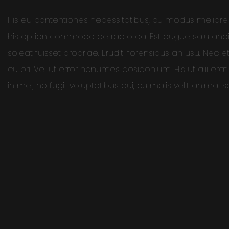
His eu contentiones necessitatibus, cu modus meliore 
his option commodo detracto ea. Est augue salutandi def
soleat fuisset propriae. Eruditi forensibus an usu. Nec e
cu pri. Vel ut error nonumes posidonium. His ut alii erat f
in mei, no fugit voluptatibus qui, cu malis velit animal