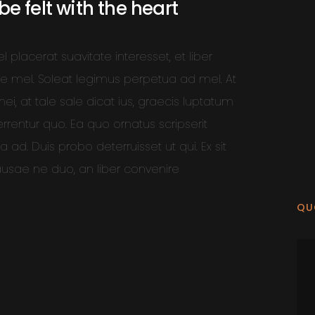
e felt with the heart
lacerat suavitate interesset, et liber
te mel. Soleat legimus perpetua ad mel. At
i, at tale sale dicat ius, graecis luptatum
rrentur quo. Ea quo ornatus scripserit
ad. Duis probo deterruisset ut qui. Ex sit
ausae ne duo, an liber convenire
QU