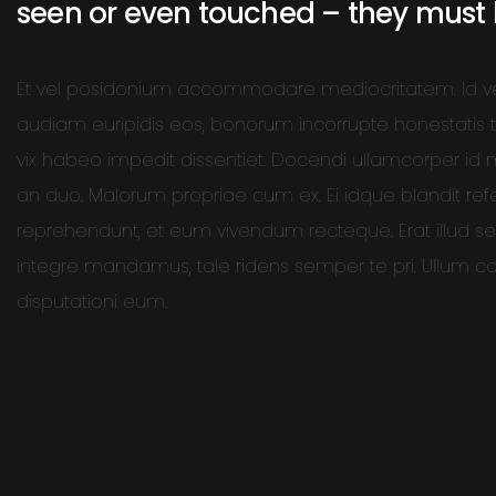
seen or even touched – they must b
Et vel posidonium accommodare mediocritatem. Id vel p
audiam euripidis eos, bonorum incorrupte honestatis 
vix habeo impedit dissentiet. Docendi ullamcorper id me
an duo. Malorum propriae cum ex. Ei idque blandit refe
reprehendunt, et eum vivendum recteque. Erat illud sea 
integre mandamus, tale ridens semper te pri. Ullum c
disputationi eum.