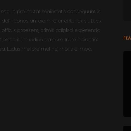
sea. In pro mutat maiestatis consequuntur,
initiones an, diam referrentur ex sit. Et vix
t officiis praesent, primis adipisci expetenda
FE
ierent, illum iudico ea cum. Iriure inciderint
 sea. Ludus meliore mel ne, mollis eirmod.